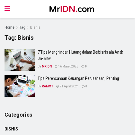
Home
Tag
Bisnis
Tag:
Bisnis
7 Tips Menghindari Hutang dalam Berbisnis ala Anak
Jakarte!
BY
MRIDN
16 Maret 2025
0
Tips Perencanaan Keuangan Perusahaan, Penting!
BY
RAMOT
21 April 2021
0
Categories
BISNIS