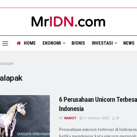
HOME
EKONOMI
BISNIS
INVESTASI
NEWS
ukalapak
alapak
6 Perusahaan Unicorn Terbesa
Indonesia
BY
RAMOT
11 Oktober 2020
0
Perusahaan unicorn terbesar di Indonesia,
ketika mendengar kata unicorn merupak