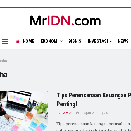
HOME
EKONOMI
BISNIS
INVESTASI
NEWS
saha
ha
Tips Perencanaan Keuangan P
Penting!
BY
RAMOT
21 April 2021
0
Tips perencanaan keuangan perusahaan 
untuk memperbaiki alokasi dana untuk le