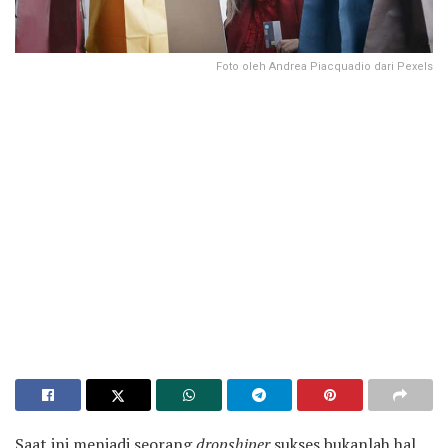
Foto oleh Andrea Piacquadio dari Pexels
Saat ini menjadi seorang
dropshiper
sukses bukanlah hal