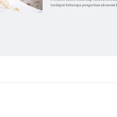
terdapat beberapa pengertian ekonomi kre