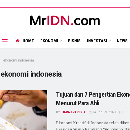
HOME
EKONOMI
BISNIS
INVESTASI
NEWS
li ekonomi indonesia
i ekonomi indonesia
Tujuan dan 7 Pengertian Ekon
Menurut Para Ahli
BY
TIARA EVARISTA
14 Januari 2021
0
Ekonomi Kreatif di Indonesia telah diken
Presiden Susilo Bambang Yudhoyono, dan