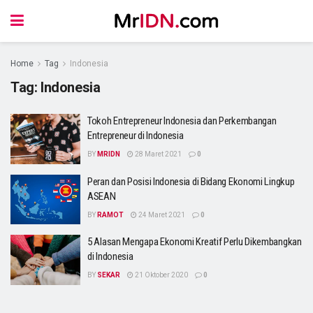
Home
Tag
Indonesia
Tag:
Indonesia
Tokoh Entrepreneur Indonesia dan Perkembangan
Entrepreneur di Indonesia
BY
MRIDN
28 Maret 2021
0
Peran dan Posisi Indonesia di Bidang Ekonomi Lingkup
ASEAN
BY
RAMOT
24 Maret 2021
0
5 Alasan Mengapa Ekonomi Kreatif Perlu Dikembangkan
di Indonesia
BY
SEKAR
21 Oktober 2020
0