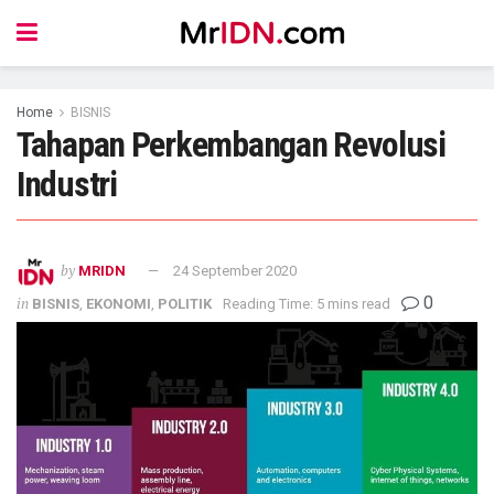
Home
BISNIS
Tahapan Perkembangan Revolusi
Industri
by
MRIDN
24 September 2020
0
in
BISNIS
,
EKONOMI
,
POLITIK
Reading Time: 5 mins read