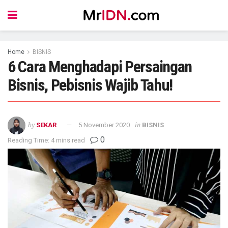
Home
BISNIS
6 Cara Menghadapi Persaingan
Bisnis, Pebisnis Wajib Tahu!
by
in
SEKAR
5 November 2020
BISNIS
0
Reading Time: 4 mins read