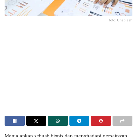
foto: Unsplash
Menjalankan sebuah bisnis dan menghadapi persaingan