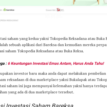
estasi saham yang kedua yakni Tokopedia Reksadana atau Buka 
adalah sebuah aplikasi dari Bareksa dan kemudian mereka perp
kasi saham Tokopedia Reksadana atau Buka Reksa.
ga :
6 Keuntungan Investasi Emas Antam, Harus Anda Tahu!
rupakan investor baru maka anda dapat melakukan pembelian
ham reksadaan di dua marketplace yakni Bukalapak atau Toko
estasi saham ini juga mempunyai kelemahan yakni hanya terdap
ihan yang ada di dua marketplace tersebut.
asi Investasi Saham Bareksa