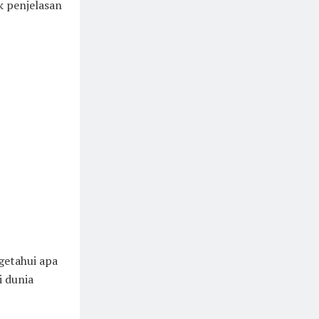
k penjelasan
getahui apa
i dunia