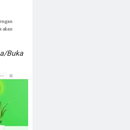
dengan
a akan
na/Buka