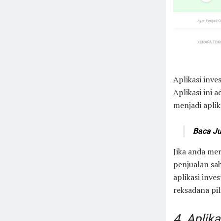
Aplikasi inv
Aplikasi ini 
menjadi apli
Baca Ju
Jika anda me
penjualan sa
aplikasi inv
reksadana pil
4. Aplik