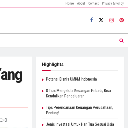
Home
About
Contact
Privacy & Policy
Highlights
Yang
Potensi Bisnis UMKM Indonesia
8 Tips Mengelola Keuangan Pribadi, Bisa
Kendalikan Pengeluaran
Tips Perencanaan Keuangan Perusahaan,
Penting!
0
Jenis Investasi Untuk Hari Tua Sesuai Usia