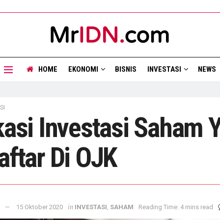
HOME
EKONOMI
BISNIS
INVESTASI
NEWS
SI
kasi Investasi Saham 
aftar Di OJK
in
15 Oktober 2020
INVESTASI
,
SAHAM
Reading Time: 4 mins read