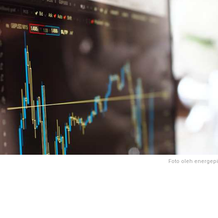
Foto oleh energep