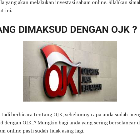
la yang akan melakukan investasi saham online. Silahkan sima
t ini.
ANG DIMAKSUD DENGAN OJK ?
i tadi berbicara tentang OJK, sebelumnya apa anda sudah men
d dengan OJK..? Mungkin bagi anda yang sering berselancar d
am online pasti sudah tidak asing lagi.