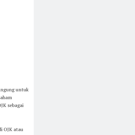
bingung untuk
 saham
OJK sebagai
di OJK atau