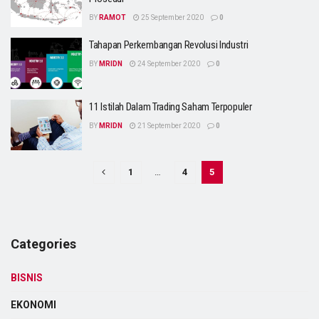
BY
RAMOT
25 September 2020
0
Tahapan Perkembangan Revolusi Industri
BY
MRIDN
24 September 2020
0
11 Istilah Dalam Trading Saham Terpopuler
BY
MRIDN
21 September 2020
0
1
…
4
5
Categories
BISNIS
EKONOMI