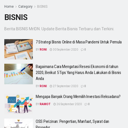
Home
Category
BISNIS
BISNIS
Berita BISNIS MrIDN. Update Berita Bisnis Terbaru dan Terkini.
7 Strategi Bisnis Online di Masa Pandemi Untuk Pemula
BY
RONI
30 September 2020
0
Bagaimana Cara Mengatasi Resesi Ekonomi di tahun
2020, Berikut 5 Tips Yang Harus Anda Lakukan di Bisnis
Anda
BY
RONI
27 September 2020
0
Mengapa Banyak Orang Memilih Investasi Reksadana?
BY
RAMOT
26 September 2020
0
OSS Perizinan: Pengertian, Manfaat, Syarat dan
Prosedur